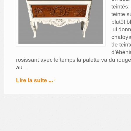
teintés
teinte s
plutôt b
lui don
chatoyan
de tein
d’ébéni
rosissant avec le temps la palette va du rou
au...
Lire la suite ...