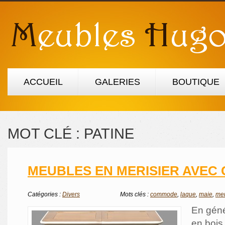
ACCUEIL
GALERIES
BOUTIQUE
MOT CLÉ :
PATINE
MEUBLES EN MERISIER AVEC
Catégories :
Divers
Mots clés :
commode
,
laque
,
maie
,
mer
En géné
en bois