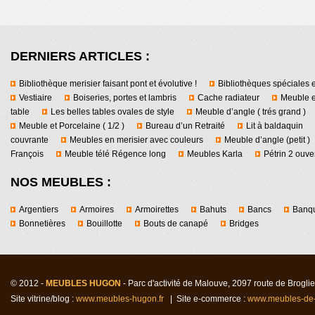
DERNIERS ARTICLES :
Bibliothèque merisier faisant pont et évolutive !
Bibliothèques spéciales e
Vestiaire
Boiseries, portes et lambris
Cache radiateur
Meuble e
table
Les belles tables ovales de style
Meuble d’angle ( trés grand )
Meuble et Porcelaine ( 1/2 )
Bureau d’un Retraité
Lit à baldaquin
couvrante
Meubles en merisier avec couleurs
Meuble d’angle (petit )
François
Meuble télé Régence long
Meubles Karla
Pétrin 2 ouver
NOS MEUBLES :
Argentiers
Armoires
Armoirettes
Bahuts
Bancs
Banqu
Bonnetières
Bouillotte
Bouts de canapé
Bridges
© 2012 -
MEUBLES HUGON
- Parc d'activité de Malouv
e
, 2097 route de Brogl
Site vitrine/blog :
www.meubles-hugon.fr
| Site e-commerce :
www.meubles-de-