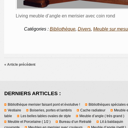
Living meuble d’angle en merisier avec coin rond
Catégories :
Bibliothèque
,
Divers
,
Meuble sur mesu
« Article précédent
DERNIERS ARTICLES :
Bibliothèque merisier faisant pont et évolutive !
Bibliothèques spéciales e
Vestiaire
Boiseries, portes et lambris
Cache radiateur
Meuble e
table
Les belles tables ovales de style
Meuble d’angle ( trés grand )
Meuble et Porcelaine ( 1/2 )
Bureau d’un Retraité
Lit à baldaquin
couvrante
Meubles en merisier avec couleurs
Meuble d’angle (petit )