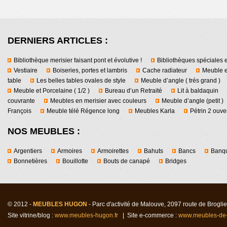
DERNIERS ARTICLES :
Bibliothèque merisier faisant pont et évolutive !
Bibliothèques spéciales e
Vestiaire
Boiseries, portes et lambris
Cache radiateur
Meuble e
table
Les belles tables ovales de style
Meuble d’angle ( trés grand )
Meuble et Porcelaine ( 1/2 )
Bureau d’un Retraité
Lit à baldaquin
couvrante
Meubles en merisier avec couleurs
Meuble d’angle (petit )
François
Meuble télé Régence long
Meubles Karla
Pétrin 2 ouver
NOS MEUBLES :
Argentiers
Armoires
Armoirettes
Bahuts
Bancs
Banqu
Bonnetières
Bouillotte
Bouts de canapé
Bridges
© 2012 -
MEUBLES HUGON
- Parc d'activité de Malouv
e
, 2097 route de Brogl
Site vitrine/blog :
www.meubles-hugon.fr
| Site e-commerce :
www.meubles-de-