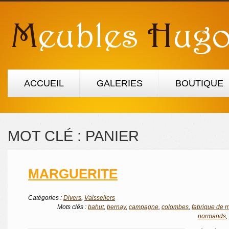
ACCUEIL
GALERIES
BOUTIQUE
MOT CLÉ :
PANIER
MARGUERITE
Catégories :
Divers
,
Vaisseliers
Mots clés :
bahut
,
bernay
,
campagne
,
colombes
,
fabrique de 
normands
,