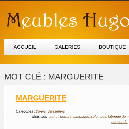
ACCUEIL
GALERIES
BOUTIQUE
MOT CLÉ :
MARGUERITE
MARGUERITE
Catégories :
Divers
,
Vaisseliers
Mots clés :
bahut
,
bernay
,
campagne
,
colombes
,
fabrique de 
normands
,