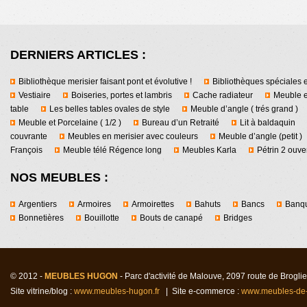
DERNIERS ARTICLES :
Bibliothèque merisier faisant pont et évolutive !
Bibliothèques spéciales e
Vestiaire
Boiseries, portes et lambris
Cache radiateur
Meuble e
table
Les belles tables ovales de style
Meuble d’angle ( trés grand )
Meuble et Porcelaine ( 1/2 )
Bureau d’un Retraité
Lit à baldaquin
couvrante
Meubles en merisier avec couleurs
Meuble d’angle (petit )
François
Meuble télé Régence long
Meubles Karla
Pétrin 2 ouver
NOS MEUBLES :
Argentiers
Armoires
Armoirettes
Bahuts
Bancs
Banqu
Bonnetières
Bouillotte
Bouts de canapé
Bridges
© 2012 -
MEUBLES HUGON
- Parc d'activité de Malouv
e
, 2097 route de Brogl
Site vitrine/blog :
www.meubles-hugon.fr
| Site e-commerce :
www.meubles-de-