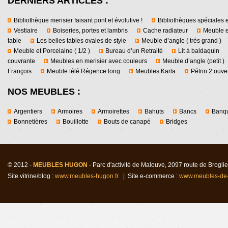
DERNIERS ARTICLES :
Bibliothèque merisier faisant pont et évolutive !
Bibliothèques spéciales e
Vestiaire
Boiseries, portes et lambris
Cache radiateur
Meuble e
table
Les belles tables ovales de style
Meuble d’angle ( trés grand )
Meuble et Porcelaine ( 1/2 )
Bureau d’un Retraité
Lit à baldaquin
couvrante
Meubles en merisier avec couleurs
Meuble d’angle (petit )
François
Meuble télé Régence long
Meubles Karla
Pétrin 2 ouver
NOS MEUBLES :
Argentiers
Armoires
Armoirettes
Bahuts
Bancs
Banqu
Bonnetières
Bouillotte
Bouts de canapé
Bridges
© 2012 -
MEUBLES HUGON
- Parc d'activité de Malouv
e
, 2097 route de Brogl
Site vitrine/blog :
www.meubles-hugon.fr
| Site e-commerce :
www.meubles-de-