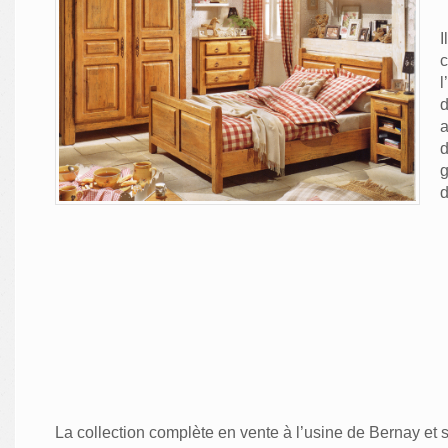
I
c
l
d
a
d
g
d
La collection complète en vente à l’usine de Bernay et s