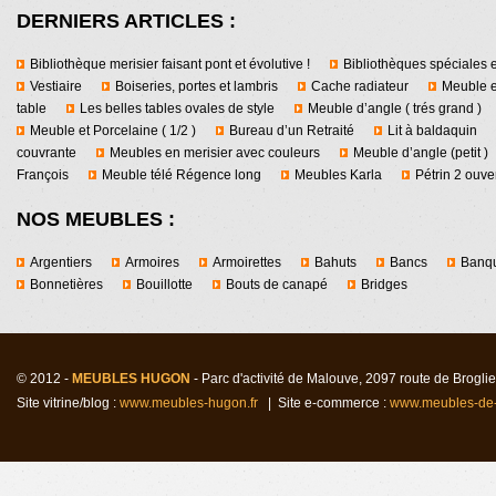
DERNIERS ARTICLES :
Bibliothèque merisier faisant pont et évolutive !
Bibliothèques spéciales e
Vestiaire
Boiseries, portes et lambris
Cache radiateur
Meuble e
table
Les belles tables ovales de style
Meuble d’angle ( trés grand )
Meuble et Porcelaine ( 1/2 )
Bureau d’un Retraité
Lit à baldaquin
couvrante
Meubles en merisier avec couleurs
Meuble d’angle (petit )
François
Meuble télé Régence long
Meubles Karla
Pétrin 2 ouver
NOS MEUBLES :
Argentiers
Armoires
Armoirettes
Bahuts
Bancs
Banqu
Bonnetières
Bouillotte
Bouts de canapé
Bridges
© 2012 -
MEUBLES HUGON
- Parc d'activité de Malouv
e
, 2097 route de Brogl
Site vitrine/blog :
www.meubles-hugon.fr
| Site e-commerce :
www.meubles-de-