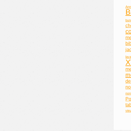
Ann
B
bur
ch
c
me
bi
ja
lav
X
me
m
de
no
nor
Po
ta
vie