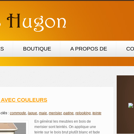
ES
BOUTIQUE
A PROPOS DE
CO
R AVEC COULEURS
 clés :
commode
,
laque
,
maie
,
merisier
,
patine
,
relooking
,
teinte
En général les meubles en bois de
merisier sont teintés. On applique une
teinte sur le bois brut plutôt blanc et fade