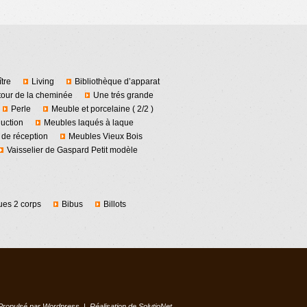
tre
Living
Bibliothèque d’apparat
tour de la cheminée
Une trés grande
Perle
Meuble et porcelaine ( 2/2 )
duction
Meubles laqués à laque
 de réception
Meubles Vieux Bois
Vaisselier de Gaspard Petit modèle
ues 2 corps
Bibus
Billots
Propulsé par
Wordpress
| Réalisation de
SolutioNet