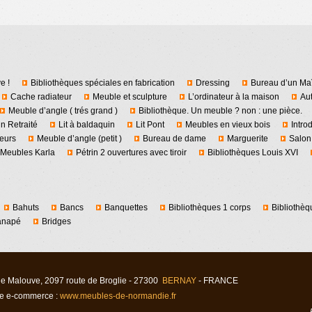
e !
Bibliothèques spéciales en fabrication
Dressing
Bureau d’un Maî
Cache radiateur
Meuble et sculpture
L’ordinateur à la maison
Au
Meuble d’angle ( trés grand )
Bibliothèque. Un meuble ? non : une pièce.
n Retraité
Lit à baldaquin
Lit Pont
Meubles en vieux bois
Intro
eurs
Meuble d’angle (petit )
Bureau de dame
Marguerite
Salon
Meubles Karla
Pétrin 2 ouvertures avec tiroir
Bibliothèques Louis XVI
Bahuts
Bancs
Banquettes
Bibliothèques 1 corps
Bibliothèq
anapé
Bridges
 de Malouv
e
, 2097 route de Broglie - 27300
BERNAY
- FRANCE
e e-commerce :
www.meubles-de-normandie.fr