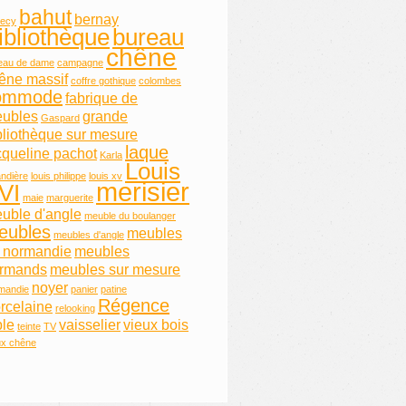
bahut
bernay
ecy
ibliothèque
bureau
chêne
eau de dame
campagne
êne massif
coffre gothique
colombes
ommode
fabrique de
ubles
grande
Gaspard
bliothèque sur mesure
laque
cqueline pachot
Karla
Louis
andière
louis philippe
louis xv
merisier
VI
maie
marguerite
uble d'angle
meuble du boulanger
eubles
meubles
meubles d'angle
 normandie
meubles
rmands
meubles sur mesure
noyer
mandie
panier
patine
Régence
rcelaine
relooking
ble
vaisselier
vieux bois
teinte
TV
ux chêne