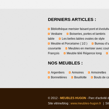
DERNIERS ARTICLES :
Bibliothèque merisier faisant pont et évolutiv
Vestiaire
Boiseries, portes et lambris
table
Les belles tables ovales de style
Meuble et Porcelaine ( 1/2 )
Bureau d’u
couvrante
Meubles en merisier avec coul
François
Meuble télé Régence long
NOS MEUBLES :
Argentiers
Armoires
Armoirettes
Bonnetières
Bouillotte
Bouts de c
© 2012 -
MEUBLES HUGON
- Parc d'activité
Site vitrine/blog :
www.meubles-hugon.fr
| Sit